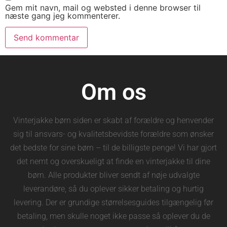
Gem mit navn, mail og websted i denne browser til
næste gang jeg kommenterer.
Om os
Vinterjakke børn siden er skabt af forældre og henvender
sig til ansvars- og kvalitetsbevidste forældre som ønsker
det bedste for sine børn – til de billigste penge! Vi har gjort
det nemt og overskueligt at finde en vinterjakke til dine
børn. Alle produkter bliver sendt af nøje udvalgte
leverandøre, så du oplever sikker betaling og hurtig
levering. Der er grundige størrelsesguides tilgængelig før
betaling, men skulle noget ikke passe så oplever du de