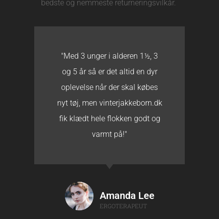
bedste og nemmeste returneringsvilkår.
"Normalt går vi i genbrugen
efter nyt tøj, men i år fik jeg
gjort et godt køb til min lille
prinsesse på 2 år gennem
vinterjakkeborn.dk"
Anni Jensen
GRAFISK DESIGNER